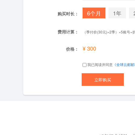
6个月
1年
购买时长：
费用计算：
（季付价(30元)×2季）×5账号×折扣
¥ 300
价格：
我已阅读并同意
《全球云邮邮