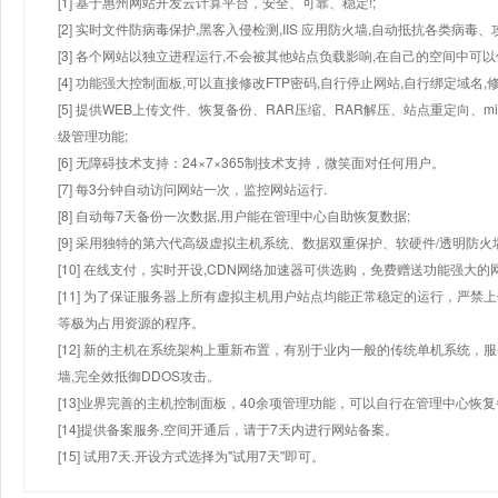
[1] 基于惠州网站开发云计算平台，安全、可靠、稳定!;
[2] 实时文件防病毒保护,黑客入侵检测,IIS 应用防火墙,自动抵抗各类病毒、
[3] 各个网站以独立进程运行,不会被其他站点负载影响,在自己的空间中可以使用
[4] 功能强大控制面板,可以直接修改FTP密码,自行停止网站,自行绑定域名,
[5] 提供WEB上传文件、恢复备份、RAR压缩、RAR解压、站点重定向
级管理功能;
[6] 无障碍技术支持：24×7×365制技术支持，微笑面对任何用户。
[7] 每3分钟自动访问网站一次，监控网站运行.
[8] 自动每7天备份一次数据,用户能在管理中心自助恢复数据;
[9] 采用独特的第六代高级虚拟主机系统、数据双重保护、软硬件/透明防火
[10] 在线支付，实时开设,CDN网络加速器可供选购，免费赠送功能强大
[11] 为了保证服务器上所有虚拟主机用户站点均能正常稳定的运行，严禁上
等极为占用资源的程序。
[12] 新的主机在系统架构上重新布置，有别于业内一般的传统单机系统，
墙,完全效抵御DDOS攻击。
[13]业界完善的主机控制面板，40余项管理功能，可以自行在管理中心恢
[14]提供备案服务,空间开通后，请于7天内进行网站备案。
[15] 试用7天.开设方式选择为"试用7天"即可。