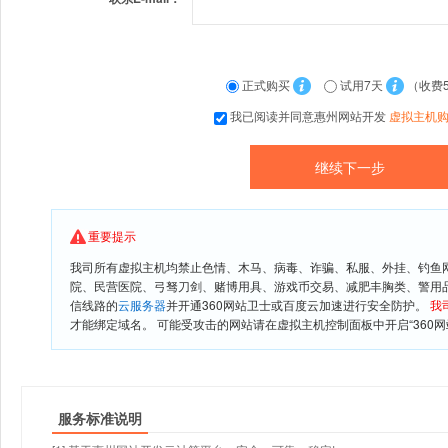
正式购买
试用7天
（收费
我已阅读并同意惠州网站开发
虚拟主机
重要提示
我司所有虚拟主机均禁止色情、木马、病毒、诈骗、私服、外挂、钓鱼
院、民营医院、弓驽刀剑、赌博用具、游戏币交易、减肥丰胸类、警用
信线路的
云服务器
并开通360网站卫士或百度云加速进行安全防护。
我
才能绑定域名。 可能受攻击的网站请在虚拟主机控制面板中开启“360网
服务标准说明