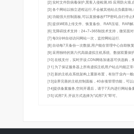
[2] 实时文件防病毒保护,黑客入侵检测,IIS 应用防火
[3] 各个网站以独立进程运行,不会被其他站点负载影响,
[4] 功能强大控制面板,可以直接修改FTP密码,自行停
[5] 提供WEB上传文件、恢复备份、RAR压缩、R
[6] 无障碍技术支持：24×7×365制技术支持，微笑面
[7] 每3分钟自动访问网站一次，监控网站运行.
[8] 自动每7天备份一次数据,用户能在管理中心自助恢复
[9] 采用独特的第六代高级虚拟主机系统、数据双重保
[10] 在线支付，实时开设,CDN网络加速器可供选
[11] 为了保证服务器上所有虚拟主机用户站点均能正
[12] 新的主机在系统架构上重新布置，有别于业内一
[13]业界完善的主机控制面板，40余项管理功能，可
[14]提供备案服务,空间开通后，请于7天内进行网站备
[15] 试用7天.开设方式选择为"试用7天"即可。