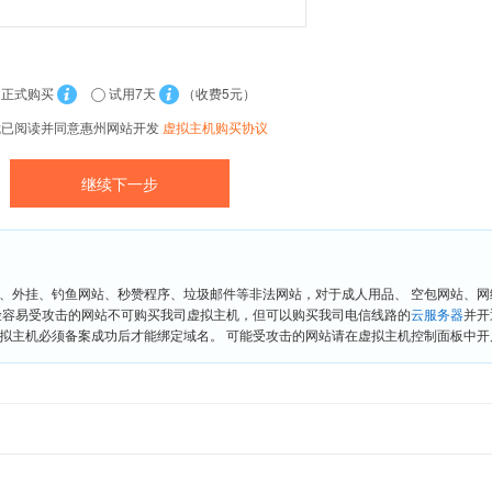
正式购买
试用7天
（收费5元）
我已阅读并同意惠州网站开发
虚拟主机购买协议
、外挂、钓鱼网站、秒赞程序、垃圾邮件等非法网站，对于成人用品、 空包网站、
险容易受攻击的网站不可购买我司虚拟主机，但可以购买我司电信线路的
云服务器
并开
拟主机必须备案成功后才能绑定域名。 可能受攻击的网站请在虚拟主机控制面板中开启“