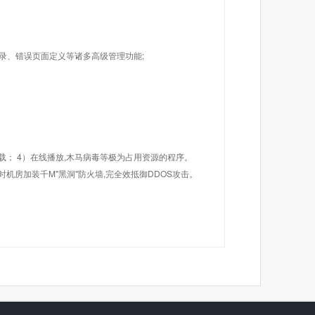
目录、错误页面定义等诸多高级管理功能;
载； 4）在线播放,木马病毒等极为占用资源的程序。
机房加装千M"黑洞"防火墙,完全效抵御DDOS攻击。