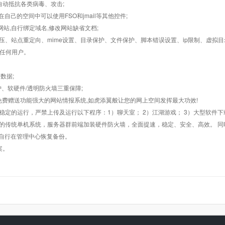
墙,自动抵抗各类病毒、攻击;
在自己的空间中可以使用FSO和jmail等其他控件;
止网站,自行绑定域名,修改网站缺省文档;
AR解压、站点重定向、mime设置、目录保护、文件保护、脚本错误设置、ip限制、虚拟
对任何用户。
数据;
护、软硬件/透明防火墙三重保障;
购，免费赠送功能强大的网站情报系统,如虎添翼般让您的网上空间发挥最大功效!
常稳定的运行，严禁上传及运行以下程序：1）聊天室； 2）江湖游戏； 3）大型软件下
般的传统单机系统，服务器群前端加装硬件防火墙，全面提速，稳定、安全、高效。 同时
以自行在管理中心恢复备份。
案。