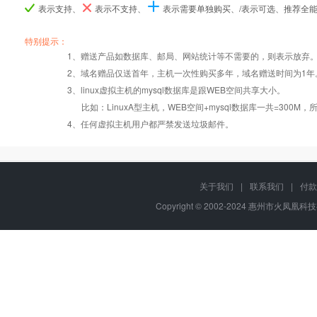
表示支持、
表示不支持、
表示需要单独购买、/表示可选、推荐全
产品编号
产品编号
产品编号
w5
w5
w5
b070
b070
b070
B071
B071
B071
特别提示：
1、赠送产品如数据库、邮局、网站统计等不需要的，则表示放弃
Windows2008/
Windows2008/
Windows2008/
2、域名赠品仅送首年，主机一次性购买多年，域名赠送时间为1年
操作系统
设置首页
数据定期备份
Linux
Linux
Linux
3、linux虚拟主机的mysql数据库是跟WEB空间共享大小。
比如：LinuxA型主机，WEB空间+mysql数据库一共=3
PHP
错误页面定义
数据自助恢复
4、任何虚拟主机用户都严禁发送垃圾邮件。
ASP
rar在线压缩
10重安全保障
关于我们
|
联系我们
|
付款
Copyright © 2002-2024 惠州市火凤凰科
ASP.net
免费预装软件
千兆防火墙系统
MSSQL
版本:2000/2005/
Urlrewrite
QQ全球免费电话
2008/2012
MySQL
24x7x365