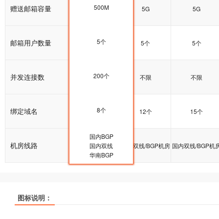
500M
赠送邮箱容量
5G
5G
5G
5个
邮箱用户数量
5个
5个
5个
200个
并发连接数
200个
不限
不限
8个
绑定域名
10个
12个
15个
国内BGP
机房线路
国内双线/BGP机房
国内双线
国内双线/BGP机房
国内双线/BGP机
华南BGP
热销
热销
热销
热销
热销
热销
图标说明：
产品名称
产品名称
产品名称
云峰A
云峰A
云峰A
云峰B
云峰B
云峰B
多线企业型
多线企业型
多线企业型