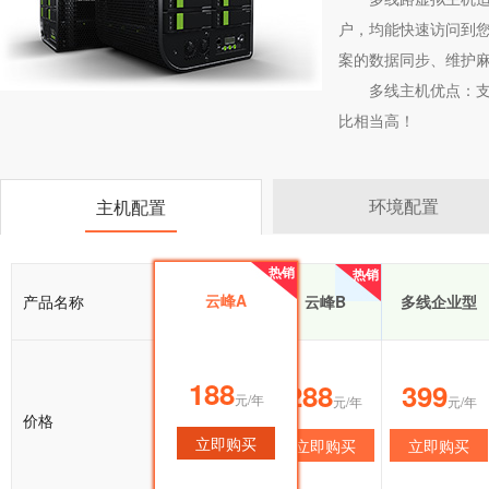
户，均能快速访问到您
案的数据同步、维护
多线主机优点：
比相当高！
环境配置
主机配置
热销
热销
热销
云峰A
产品名称
云峰A
云峰B
多线企业型
188
188
288
399
元/年
元/年
元/年
元/年
价格
立即购买
立即购买
立即购买
立即购买